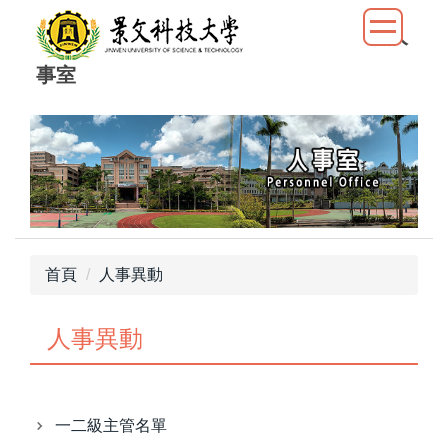
跳
人
到
主
事室
要
內
容
區
首頁
人事異動
人事異動
一二級主管名單